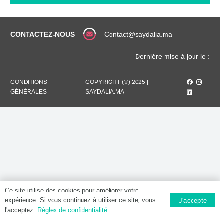
MG,
Comprimé
CONTACTEZ-NOUS
Contact@saydalia.ma
Dernière mise à jour le :
CONDITIONS
COPYRIGHT (©) 2025 |
GÉNÉRALES
SAYDALIA.MA
Ce site utilise des cookies pour améliorer votre
expérience. Si vous continuez à utiliser ce site, vous
J'accepte
l'acceptez.
Règles de confidentialité