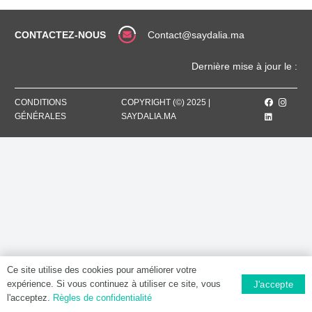
Capsule
molle
CONTACTEZ-NOUS
Contact@saydalia.ma
Dernière mise à jour le :
CONDITIONS
COPYRIGHT (©) 2025 |
GÉNÉRALES
SAYDALIA.MA
Ce site utilise des cookies pour améliorer votre
expérience. Si vous continuez à utiliser ce site, vous
J'accepte
l'acceptez.
Règles de confidentialité