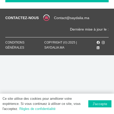
ML,
Solution
moussante
CONTACTEZ-NOUS
Contact@saydalia.ma
Dernière mise à jour le :
CONDITIONS
COPYRIGHT (©) 2025 |
GÉNÉRALES
SAYDALIA.MA
Ce site utilise des cookies pour améliorer votre
expérience. Si vous continuez à utiliser ce site, vous
J'accepte
l'acceptez.
Règles de confidentialité