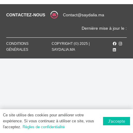
ENFANT
5
MG
CONTACTEZ-NOUS
Contact@saydalia.ma
/
5
Dernière mise à jour le :
ML,
Sirop
CONDITIONS
COPYRIGHT (©) 2025 |
GÉNÉRALES
SAYDALIA.MA
Ce site utilise des cookies pour améliorer votre
expérience. Si vous continuez à utiliser ce site, vous
J'accepte
l'acceptez.
Règles de confidentialité