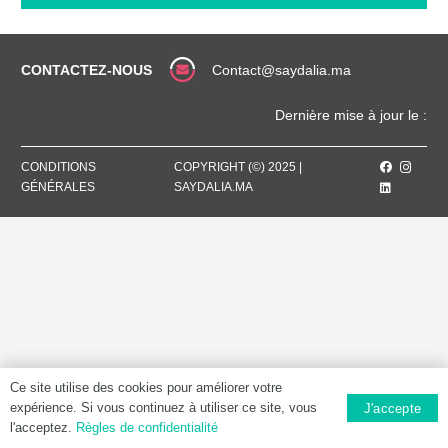
MG,
Comprimé
pelliculé
CONTACTEZ-NOUS
Contact@saydalia.ma
Dernière mise à jour le :
CONDITIONS
COPYRIGHT (©) 2025 |
GÉNÉRALES
SAYDALIA.MA
Ce site utilise des cookies pour améliorer votre
expérience. Si vous continuez à utiliser ce site, vous
J'accepte
l'acceptez.
Règles de confidentialité