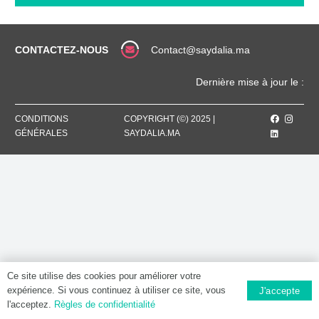
MG,
Comprimé
pelliculé
CONTACTEZ-NOUS
Contact@saydalia.ma
Dernière mise à jour le :
CONDITIONS
COPYRIGHT (©) 2025 |
GÉNÉRALES
SAYDALIA.MA
Ce site utilise des cookies pour améliorer votre
expérience. Si vous continuez à utiliser ce site, vous
J'accepte
l'acceptez.
Règles de confidentialité