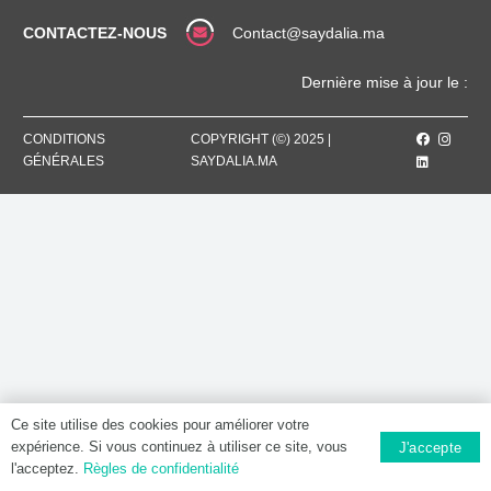
ML,
Solution
CONTACTEZ-NOUS
Contact@saydalia.ma
injectable
Dernière mise à jour le :
CONDITIONS
COPYRIGHT (©) 2025 |
GÉNÉRALES
SAYDALIA.MA
Ce site utilise des cookies pour améliorer votre
expérience. Si vous continuez à utiliser ce site, vous
J'accepte
l'acceptez.
Règles de confidentialité