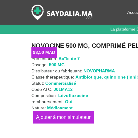
Accue
La plateforme 
NOVOCINE 500 MG, COMPRIMÉ PE
93,50
MAD
Présentation:
Boîte de 7
Dosage:
500 MG
Distributeur ou fabriquant:
NOVOPHARMA
Classe thérapeutique:
Antibiotique
,
quinolone (inhi
Statut:
Commercialisé
Code ATC:
J01MA12
Composition:
Lévofloxacine
remboursement:
Oui
Nature:
Médicament
quantité
de
NOVOCINE