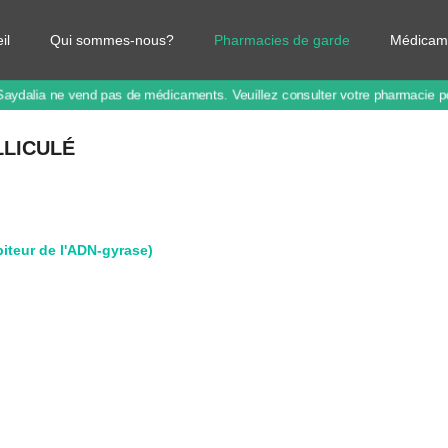
il
Qui sommes-nous?
Pharmacies de garde
Médicam
Saydalia ne vend pas de médicaments.
Veuillez consulter votre pharmacie 
LLICULÉ
biteur de l'ADN-gyrase)