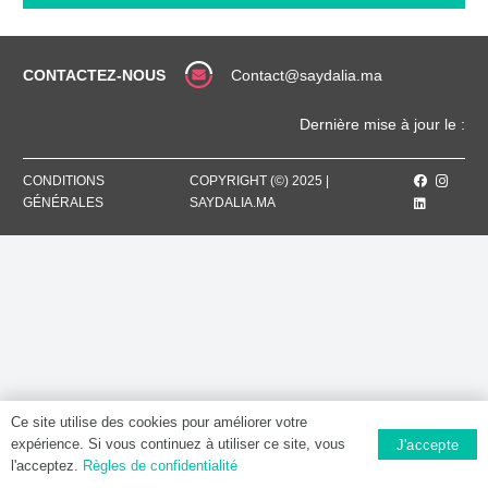
30
MG
/
5
CONTACTEZ-NOUS
Contact@saydalia.ma
ML,
Solution
Dernière mise à jour le :
pour
perfusion
CONDITIONS
COPYRIGHT (©) 2025 |
GÉNÉRALES
SAYDALIA.MA
Ce site utilise des cookies pour améliorer votre
expérience. Si vous continuez à utiliser ce site, vous
J'accepte
l'acceptez.
Règles de confidentialité