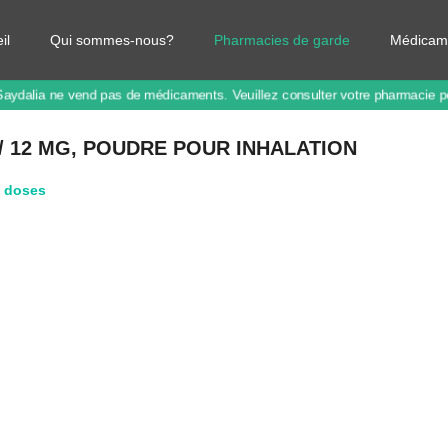
il
Qui sommes-nous?
Pharmacies de garde
Médicam
Saydalia ne vend pas de médicaments.
Veuillez consulter votre pharmacie 
 12 ΜG, POUDRE POUR INHALATION
0 doses