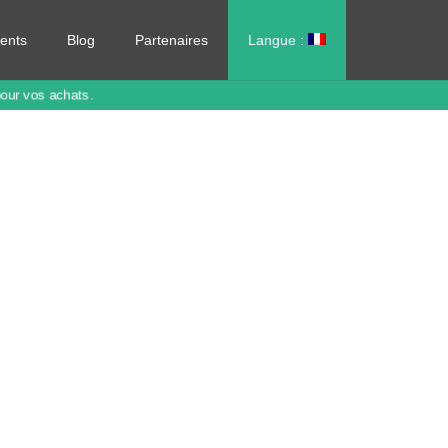
ents
Blog
Partenaires
Langue :
العربية
pour vos achats.