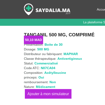
Accue
La plateforme 
TANGANIL 500 MG, COMPRIMÉ
50,10
MAD
Présentation:
Boite de 30
Dosage:
500 MG
Distributeur ou fabriquant:
MAPHAR
Classe thérapeutique:
Antivertigineux
Statut:
Commercialisé
Code ATC:
N07CA04
Composition:
Acétylleucine
princeps:
Oui
remboursement:
Non
Nature:
Médicament
quantité
de