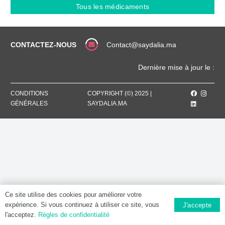
XR
Tous les médicaments
300
MG,
Comprimé
à
CONTACTEZ-NOUS
Contact@saydalia.ma
libération
modifiée
Dernière mise à jour le :
[P]
CONDITIONS
COPYRIGHT (©) 2025 |
GÉNÉRALES
SAYDALIA.MA
Ce site utilise des cookies pour améliorer votre
expérience. Si vous continuez à utiliser ce site, vous
J'accepte
l'acceptez.
Règles de confidentialité