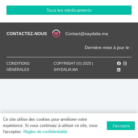
ZALTRAP
25
Tous les médicaments
MG
/
ML,
Solution
CONTACTEZ-NOUS
Contact@saydalia.ma
à
diluer
Dernière mise à jour le :
pour
perfusion
CONDITIONS
COPYRIGHT (©) 2025 |
GÉNÉRALES
SAYDALIA.MA
Ce site utilise des cookies pour améliorer votre
expérience. Si vous continuez à utiliser ce site, vous
J'accepte
l'acceptez.
Règles de confidentialité