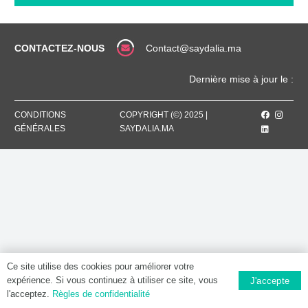
MG
/
12.5
MG,
CONTACTEZ-NOUS
Contact@saydalia.ma
Comprimé
pelliculé
Dernière mise à jour le :
CONDITIONS
COPYRIGHT (©) 2025 |
GÉNÉRALES
SAYDALIA.MA
Ce site utilise des cookies pour améliorer votre
expérience. Si vous continuez à utiliser ce site, vous
J'accepte
l'acceptez.
Règles de confidentialité