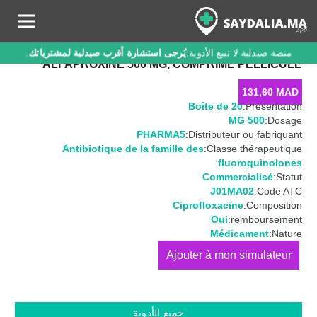
منصة صيدلية لا تبيع الأدوية.
يُرجى استشارة أقرب صيدلية لمشترياتك
.
ALFAPROXINE 500 MG, COMPRIMÉ PELLICULÉ
131,60
MAD
Boîte de 20
Présentation:
500 MG
Dosage:
PHARMA5
Distributeur ou fabriquant:
Antibiotique de la famille des
Classe thérapeutique:
fluoroquinolones
Commercialisé
Statut:
J01MA02
Code ATC:
Ciprofloxacine
Composition:
Oui
remboursement:
Médicament
Nature:
كمية
ALFAPROXINE
500
MG,
جميع الأدوية