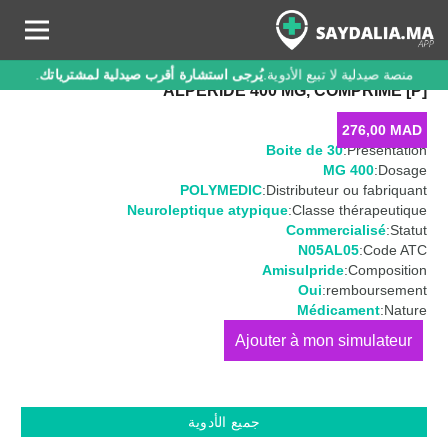
منصة صيدلية لا تبيع الأدوية.
يُرجى استشارة أقرب صيدلية لمشترياتك
.
ALPERIDE 400 MG, COMPRIMÉ [P]
276,00
MAD
Boite de 30
Présentation:
400 MG
Dosage:
POLYMEDIC
Distributeur ou fabriquant:
Neuroleptique atypique
Classe thérapeutique:
Commercialisé
Statut:
N05AL05
Code ATC:
Amisulpride
Composition:
Oui
remboursement:
Médicament
Nature:
كمية
ALPERIDE
400
MG,
جميع الأدوية
Comprimé