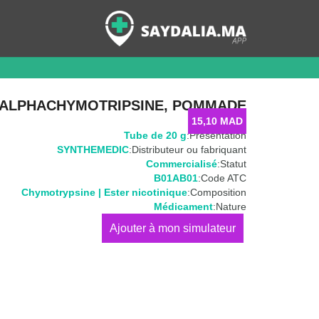
ALPHACHYMOTRIPSINE, POMMADE
15,10
MAD
Tube de 20 g
Présentation:
SYNTHEMEDIC
Distributeur ou fabriquant:
Commercialisé
Statut:
B01AB01
Code ATC:
Chymotrypsine | Ester nicotinique
Composition:
Médicament
Nature:
كمية
ALPHACHYMOTRIPSINE,
Pommade