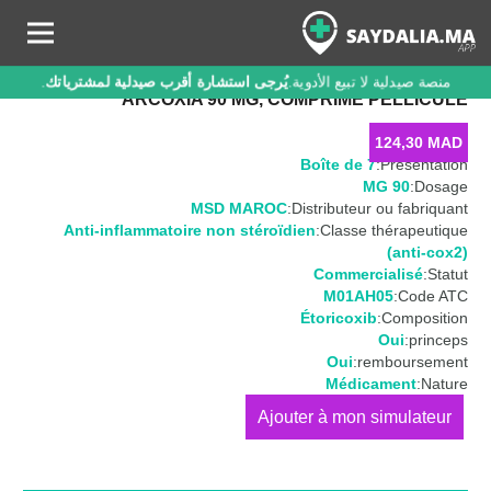
منصة صيدلية لا تبيع الأدوية.
يُرجى استشارة أقرب صيدلية لمشترياتك
.
ARCOXIA 90 MG, COMPRIMÉ PELLICULÉ
124,30
MAD
Boîte de 7
Présentation:
90 MG
Dosage:
MSD MAROC
Distributeur ou fabriquant:
Anti-inflammatoire non stéroïdien
Classe thérapeutique:
(anti-cox2)
Commercialisé
Statut:
M01AH05
Code ATC:
Étoricoxib
Composition:
Oui
princeps:
Oui
remboursement:
Médicament
Nature:
كمية
ARCOXIA
90