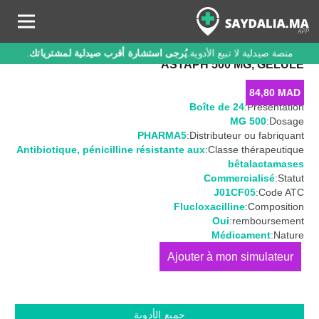
منصة صيدلية لا تبيع الأدوية.
يُرجى استشارة أقرب صيدلية لمشترياتك
.
ASTAPH 500 MG, GÉLULE
84,80
MAD
Boîte de 24
Présentation:
500 MG
Dosage:
PHARMA5
Distributeur ou fabriquant:
Antibiotique
,
pénicilline résistante aux
Classe thérapeutique:
bêtalactamases
Commercialisé
Statut:
J01CF05
Code ATC:
Flucloxacilline
Composition:
Oui
remboursement:
Médicament
Nature:
كمية
ASTAPH
500
MG,
جميع الأدوية