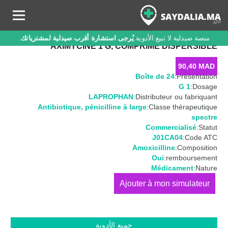
منصة صيدلية لا تبيع الأدوية.
يُرجى استشارة أقرب صيدلية لمشترياتك
.
AXIMYCINE 1 G, COMPRIMÉ DISPERSIBLE
90,40
MAD
Boîte de 24
Présentation:
1 G
Dosage:
LAPROPHAN
Distributeur ou fabriquant:
Antibiotique
,
pénicilline à large
Classe thérapeutique:
spectre
Commercialisé
Statut:
J01CA04
Code ATC:
Amoxicilline
Composition:
Oui
remboursement:
Médicament
Nature:
كمية
AXIMYCINE
1
G,
جميع الأدوية