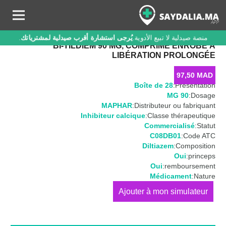
منصة صيدلية لا تبيع الأدوية.
يُرجى استشارة أقرب صيدلية لمشترياتك
.
BI-TILDIEM 90 MG, COMPRIMÉ ENROBÉ À
LIBÉRATION PROLONGÉE
97,50
MAD
Boîte de 28
Présentation:
90 MG
Dosage:
MAPHAR
Distributeur ou fabriquant:
Inhibiteur calcique
Classe thérapeutique:
Commercialisé
Statut:
C08DB01
Code ATC:
Diltiazem
Composition:
Oui
princeps:
Oui
remboursement:
Médicament
Nature:
كمية
BI-
TILDIEM