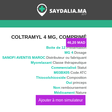
COLTRAMYL 4 MG, COMPRIMÉ
46,20
MAD
Boite de 12
Présentation:
4 MG
Dosage:
SANOFI AVENTIS MAROC
Distributeur ou fabriquant:
Myorelaxant
Classe thérapeutique:
Commercialisé
Statut:
M03BX05
Code ATC:
Thiocolchicoside
Composition:
Oui
princeps:
Non
remboursement:
Médicament
Nature:
كمية
COLTRAMYL