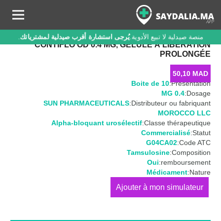
منصة صيدلية لا تبيع الأدوية.
يُرجى استشارة أقرب صيدلية لمشترياتك
.
CONTIFLO OD 0.4 MG, GÉLULE À LIBÉRATION
PROLONGÉE
50,10
MAD
Boite de 10
Présentation:
0.4 MG
Dosage:
SUN PHARMACEUTICALS
Distributeur ou fabriquant:
MOROCCO LLC
Alpha-bloquant urosélectif
Classe thérapeutique:
Commercialisé
Statut:
G04CA02
Code ATC:
Tamsulosine
Composition:
Oui
remboursement:
Médicament
Nature:
كمية
CONTIFLO
OD