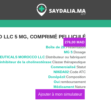
 LLC 5 MG, COMPRIMÉ PELLICULÉ
276,00
MAD
Boîte de 28
Présentation:
5 MG
Dosage:
EUTICALS MOROCCO LLC
Distributeur ou fabriquant:
inhibiteur de la cholinestérase
Classe thérapeutique:
Commercialisé
Statut:
N06DA02
Code ATC:
Donépézil
Composition:
Oui
remboursement:
Médicament
Nature:
كمية
DOPEZIL
SUN