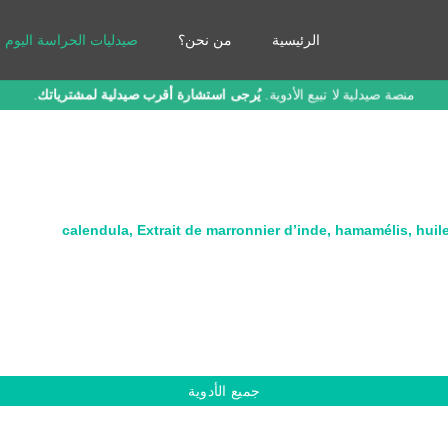
الرئيسية
من نحن؟
صيدليات الحراسة اليوم
منصة صيدلية لا تبيع الأدوية.
يُرجى استشارة أقرب صيدلية لمشترياتك
.
calendula
,
Extrait de marronnier d’inde
,
hamamélis
,
huil
جميع الأدوية