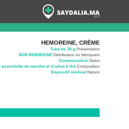
HEMOREINE, CRÈME
Tube de 30 g
Présentation:
NON RENSEIGNÉ
Distributeur ou fabriquant:
Commercialisé
Statut:
e essentielle de menthe et d’arbre à thé
Composition:
Dispositif médical
Nature: