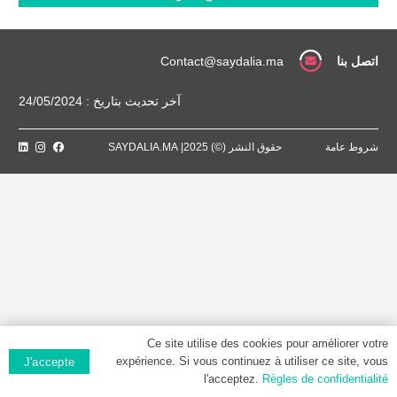
MG
/
6
ML,
اتصل بنا
Contact@saydalia.ma
Solution
à
آخر تحديث بتاريخ : 24/05/2024
diluer
pour
perfusion
شروط عامة
حقوق النشر (©) 2025| SAYDALIA.MA
à
6
MG
Ce site utilise des cookies pour améliorer votre
expérience. Si vous continuez à utiliser ce site, vous
J'accepte
l'acceptez.
Règles de confidentialité