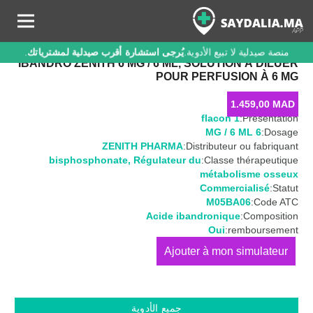
منصة صيدلية لا تبيع الأدوية.
يُرجى استشارة أقرب صيدلية لمشترياتك
.
IBANDRO ZENITH 6 MG / 6 ML, SOLUTION À DILUER
POUR PERFUSION À 6 MG
1.459,00
MAD
1 flacon
Présentation:
6 MG / 6 ML
Dosage:
ZENITH PHARMA
Distributeur ou fabriquant:
bisphosphonate
,
Régulateur du
Classe thérapeutique:
métabolisme osseux
Commercialisé
Statut:
M05BA06
Code ATC:
Acide ibandronique
Composition:
Oui
remboursement:
كمية
IBANDRO
ZENITH
6
جميع الأدوية