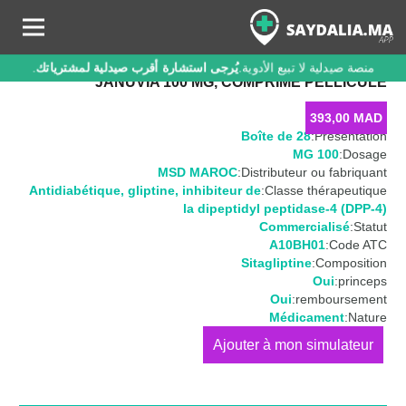
منصة صيدلية لا تبيع الأدوية.
يُرجى استشارة أقرب صيدلية لمشترياتك
.
JANUVIA 100 MG, COMPRIMÉ PELLICULÉ
393,00
MAD
Boîte de 28
Présentation:
100 MG
Dosage:
MSD MAROC
Distributeur ou fabriquant:
Antidiabétique
,
gliptine
,
inhibiteur de
Classe thérapeutique:
la dipeptidyl peptidase-4 (DPP-4)
Commercialisé
Statut:
A10BH01
Code ATC:
Sitagliptine
Composition:
Oui
princeps:
Oui
remboursement:
Médicament
Nature:
كمية
JANUVIA
100