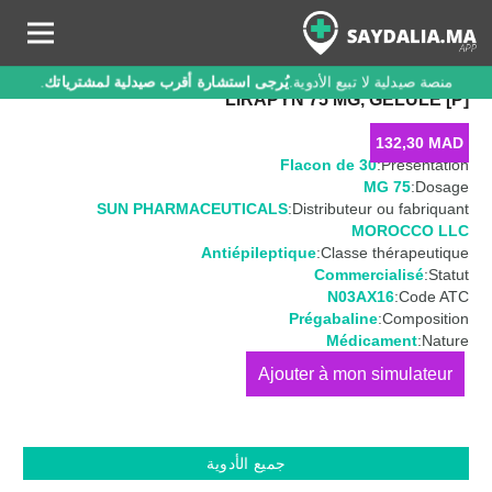
منصة صيدلية لا تبيع الأدوية.
يُرجى استشارة أقرب صيدلية لمشترياتك
.
LIRAPYN 75 MG, GÉLULE [P]
132,30
MAD
Flacon de 30
Présentation:
75 MG
Dosage:
SUN PHARMACEUTICALS
Distributeur ou fabriquant:
MOROCCO LLC
Antiépileptique
Classe thérapeutique:
Commercialisé
Statut:
N03AX16
Code ATC:
Prégabaline
Composition:
Médicament
Nature:
كمية
LIRAPYN
75
MG,
جميع الأدوية
Gélule