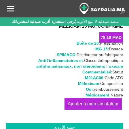
منصة صيدلية لا تبيع الأدوية.
يُرجى استشارة أقرب صيدلية لمشترياتك
.
MELICAM 15 MG, COMPRIMÉ
78,10
MAD
Boîte de 20
Présentation:
15 MG
Dosage:
SPIMACO
Distributeur ou fabriquant:
Anti?inflammatoires et
Classe thérapeutique:
antirhumatismaux
,
non stéroïdiens ; oxicam
Commercialisé
Statut:
M01AC06
Code ATC:
Méloxicam
Composition:
Oui
remboursement:
Médicament
Nature:
كمية
MELICAM
15
MG,
جميع الأدوية