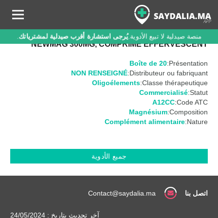
منصة صيدلية لا تبيع الأدوية.
يُرجى استشارة أقرب صيدلية لمشترياتك
.
NEWMAG 300MG, COMPRIMÉ EFFERVESCENT
Boîte de 20
Présentation:
NON RENSEIGNÉ
Distributeur ou fabriquant:
Oligoélements
Classe thérapeutique:
Commercialisé
Statut:
A12CC
Code ATC:
Magnésium
Composition:
Complément alimentaire
Nature:
جميع الأدوية
اتصل بنا
Contact@saydalia.ma
آخر تحديث بتاريخ : 24/05/2024