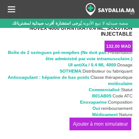
منصة صيدلية لا تبيع الأدوية.
يُرجى استشارة أقرب صيدلية لمشترياتك
.
NOVEX 4000 UI ANTIXA / 0.4 ML, SOLUTION
INJECTABLE
132,00
MAD
Boîte de 2 seringues pré-remplies (Ne doit pas
Présentation:
être administré par voie intramusculaire.)
4000 UI antiXa / 0.4 ML
Dosage:
SOTHEMA
Distributeur ou fabriquant:
Anticoagulant : héparine de bas poids
Classe thérapeutique:
moléculaire
Commercialisé
Statut:
B01AB05
Code ATC:
Enoxaparine
Composition:
Oui
remboursement:
Médicament
Nature:
كمية
NOVEX