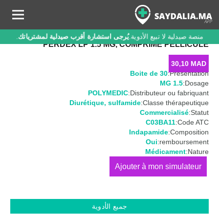
منصة صيدلية لا تبيع الأدوية.
يُرجى استشارة أقرب صيدلية لمشترياتك
.
PERDEX LP 1.5 MG, COMPRIMÉ PELLICULÉ
30,10
MAD
Boite de 30
Présentation:
1.5 MG
Dosage:
POLYMEDIC
Distributeur ou fabriquant:
Diurétique
,
sulfamide
Classe thérapeutique:
Commercialisé
Statut:
C03BA11
Code ATC:
Indapamide
Composition:
Oui
remboursement:
Médicament
Nature:
كمية
PERDEX
LP
1.5
جميع الأدوية
MG,