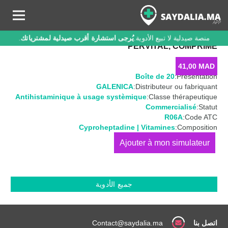
منصة صيدلية لا تبيع الأدوية.
يُرجى استشارة أقرب صيدلية لمشترياتك
.
PERVITAL, COMPRIMÉ
41,00
MAD
Boîte de 20
Présentation:
GALENICA
Distributeur ou fabriquant:
Antihistaminique à usage systèmique
Classe thérapeutique:
Commercialisé
Statut:
R06A
Code ATC:
Cyproheptadine | Vitamines
Composition:
كمية
PERVITAL,
Comprimé
جميع الأدوية
اتصل بنا
Contact@saydalia.ma