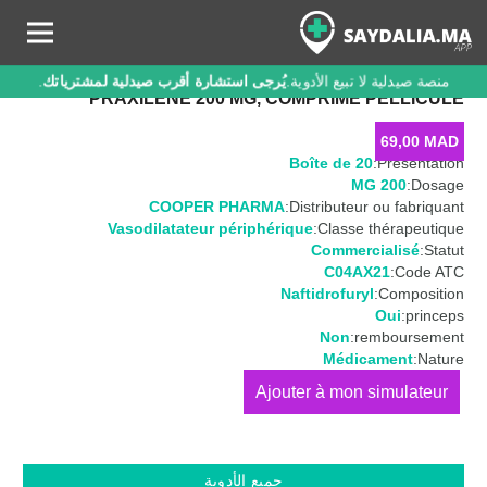
منصة صيدلية لا تبيع الأدوية.
يُرجى استشارة أقرب صيدلية لمشترياتك
.
PRAXILENE 200 MG, COMPRIMÉ PELLICULÉ
69,00
MAD
Boîte de 20
Présentation:
200 MG
Dosage:
COOPER PHARMA
Distributeur ou fabriquant:
Vasodilatateur périphérique
Classe thérapeutique:
Commercialisé
Statut:
C04AX21
Code ATC:
Naftidrofuryl
Composition:
Oui
princeps:
Non
remboursement:
Médicament
Nature:
كمية
PRAXILENE
200
MG,
جميع الأدوية