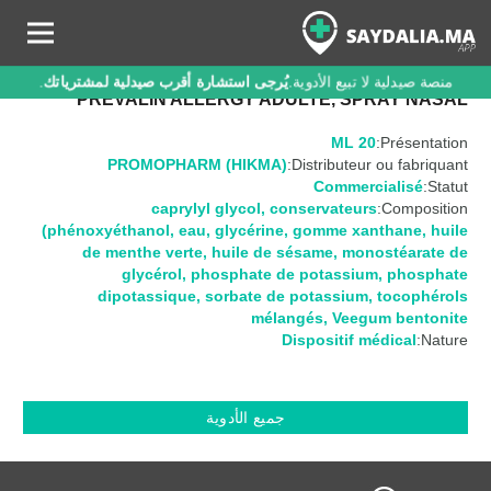
منصة صيدلية لا تبيع الأدوية.
يُرجى استشارة أقرب صيدلية لمشترياتك
.
PREVALIN ALLERGY ADULTE, SPRAY NASAL
20 ML
Présentation:
PROMOPHARM (HIKMA)
Distributeur ou fabriquant:
Commercialisé
Statut:
caprylyl glycol
,
conservateurs
Composition:
(phénoxyéthanol
,
eau
,
glycérine
,
gomme xanthane
,
huile
de menthe verte
,
huile de sésame
,
monostéarate de
glycérol
,
phosphate de potassium
,
phosphate
dipotassique
,
sorbate de potassium
,
tocophérols
mélangés
,
Veegum bentonite
Dispositif médical
Nature:
جميع الأدوية