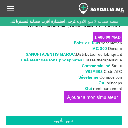
منصة صيدلية لا تبيع الأدوية.
يُرجى استشارة أقرب صيدلية لمشترياتك
.
RENVELA 800 MG, COMPRIMÉ PELLICULÉ
1.488,00
MAD
Boite de 180
Présentation:
800 MG
Dosage:
SANOFI AVENTIS MAROC
Distributeur ou fabriquant:
Chélateur des ions phosphates
Classe thérapeutique:
Commercialisé
Statut:
V03AE02
Code ATC:
Sévélamer
Composition:
Oui
princeps:
Oui
remboursement:
كمية
RENVELA
800
MG,
جميع الأدوية
Comprimé