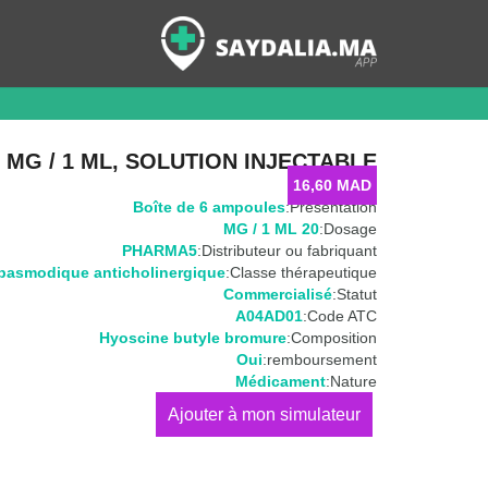
MG / 1 ML, SOLUTION INJECTABLE
16,60
MAD
Boîte de 6 ampoules
Présentation:
20 MG / 1 ML
Dosage:
PHARMA5
Distributeur ou fabriquant:
pasmodique anticholinergique
Classe thérapeutique:
Commercialisé
Statut:
A04AD01
Code ATC:
Hyoscine butyle bromure
Composition:
Oui
remboursement:
Médicament
Nature:
كمية
SPASMOPAN
20