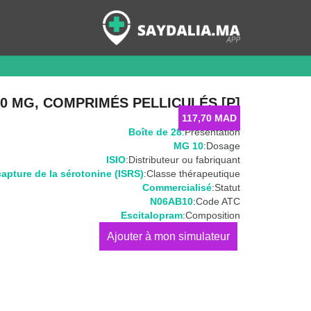
0 MG, COMPRIMÉS PELLICULÉS [P]
117,70
MAD
Boîte de 28
Présentation:
10 MG
Dosage:
ISIO
Distributeur ou fabriquant:
capture de la sérotonine (ISRS)
Classe thérapeutique:
Commercialisé
Statut:
N06AB10
Code ATC:
Escitalopram
Composition:
كمية
TALOPEX
10
MG,
Comprimés