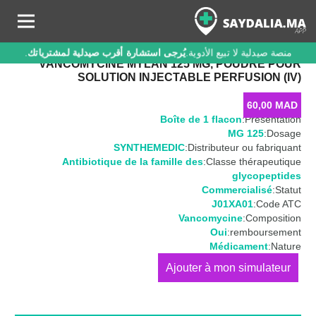
منصة صيدلية لا تبيع الأدوية.
يُرجى استشارة أقرب صيدلية لمشترياتك
.
VANCOMYCINE MYLAN 125 MG, POUDRE POUR
SOLUTION INJECTABLE PERFUSION (IV)
60,00
MAD
Boîte de 1 flacon
Présentation:
125 MG
Dosage:
SYNTHEMEDIC
Distributeur ou fabriquant:
Antibiotique de la famille des
Classe thérapeutique:
glycopeptides
Commercialisé
Statut:
J01XA01
Code ATC:
Vancomycine
Composition:
Oui
remboursement:
Médicament
Nature:
كمية
VANCOMYCINE
MYLAN