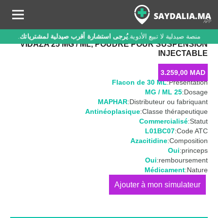
منصة صيدلية لا تبيع الأدوية.
يُرجى استشارة أقرب صيدلية لمشترياتك
.
VIDAZA 25 MG / ML, POUDRE POUR SUSPENSION
INJECTABLE
3.259,00
MAD
Flacon de 30 ML
Présentation:
25 MG / ML
Dosage:
MAPHAR
Distributeur ou fabriquant:
Antinéoplasique
Classe thérapeutique:
Commercialisé
Statut:
L01BC07
Code ATC:
Azacitidine
Composition:
Oui
princeps:
Oui
remboursement:
Médicament
Nature:
كمية
VIDAZA
25