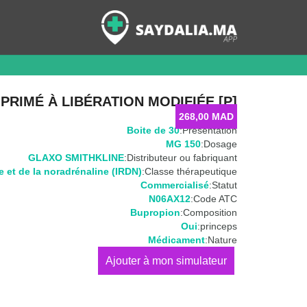
PRIMÉ À LIBÉRATION MODIFIÉE [P]
268,00
MAD
Boite de 30
Présentation:
150 MG
Dosage:
GLAXO SMITHKLINE
Distributeur ou fabriquant:
e et de la noradrénaline (IRDN)
Classe thérapeutique:
Commercialisé
Statut:
N06AX12
Code ATC:
Bupropion
Composition:
Oui
princeps:
Médicament
Nature:
كمية
WELLBUTRIN
XR