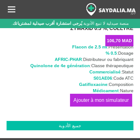
منصة صيدلية لا تبيع الأدوية.
يُرجى استشارة أقرب صيدلية لمشترياتك
.
ZYMAXID 0.5 %, COLLYRE
106,70
MAD
Flacon de 2.5 ml
Présentation:
0.5 %
Dosage:
AFRIC-PHAR
Distributeur ou fabriquant:
Quinolone de 4e génération
Classe thérapeutique:
Commercialisé
Statut:
S01AE06
Code ATC:
Gatifloxacine
Composition:
Médicament
Nature:
كمية
ZYMAXID
0.5
%,
جميع الأدوية
Collyre