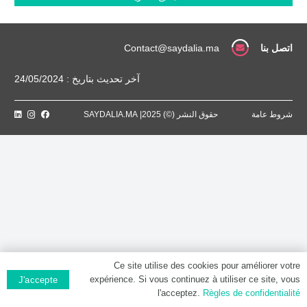
/
ML,
Goutte
buvable
اتصل بنا
Contact@saydalia.ma
آخر تحديث بتاريخ : 24/05/2024
شروط عامة
حقوق النشر (©) 2025| SAYDALIA.MA
Ce site utilise des cookies pour améliorer votre
expérience. Si vous continuez à utiliser ce site, vous
J'accepte
l'acceptez.
Règles de confidentialité