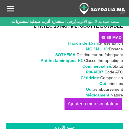
منصة صيدلية لا تبيع الأدوية.
يُرجى استشارة أقرب صيدلية لمشترياتك
.
ZYRTEC 10 MG / ML, GOUTTE BUVABLE
49,60
MAD
Flacon de 15 ml
Présentation:
10 MG / ML
Dosage:
SOTHEMA
Distributeur ou fabriquant:
Antihistaminiques H1
Classe thérapeutique:
Commercialisé
Statut:
R06AE07
Code ATC:
Cétirizine
Composition:
Oui
princeps:
Oui
remboursement:
Médicament
Nature:
كمية
ZYRTEC
10
MG
جميع الأدوية