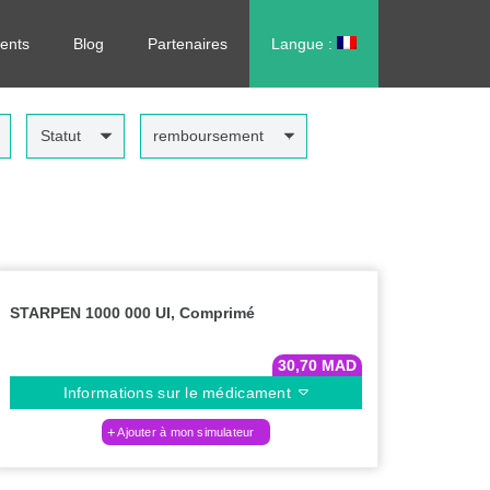
rdonnance, sans vous déplacer !
ents
Blog
Partenaires
Langue :
العربية
Statut
remboursement
STARPEN 1000 000 UI, Comprimé
30,70
MAD
Informations sur le médicament
Ajouter à mon simulateur