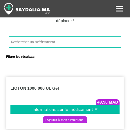
Rechercher les informations sur vos médicaments, leurs prix et
estimer ainsi le coût total de votre ordonnance, sans vous
déplacer !
Recherche
de
produits
Filtrer les résultats
LIOTON 1000 000 UI, Gel
49,50
MAD
Informations sur le médicament
Ajouter à mon simulateur