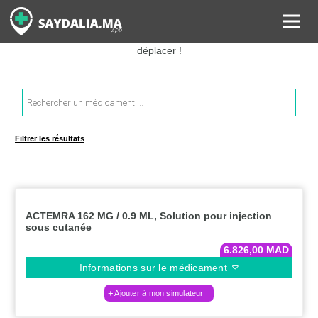
Rechercher les informations sur vos médicaments, leurs prix et
estimer ainsi le coût total de votre ordonnance, sans vous
déplacer !
Recherche
de
produits
Filtrer les résultats
ACTEMRA 162 MG / 0.9 ML, Solution pour injection
sous cutanée
6.826,00
MAD
Informations sur le médicament
Ajouter à mon simulateur