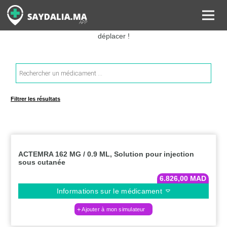
Rechercher les informations sur vos médicaments, leurs prix et
estimer ainsi le coût total de votre ordonnance, sans vous
déplacer !
Recherche
de
produits
Filtrer les résultats
ACTEMRA 162 MG / 0.9 ML, Solution pour injection
sous cutanée
6.826,00
MAD
Informations sur le médicament
Ajouter à mon simulateur