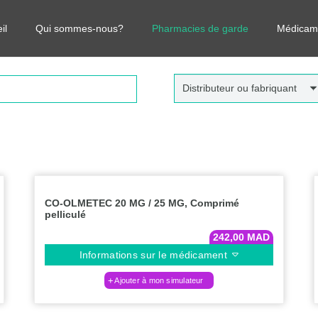
r vos médicaments, leurs prix et estimer ainsi le coût total de votre o
il
Qui sommes-nous?
Pharmacies de garde
Médicam
Distributeur ou fabriquant
CO-OLMETEC 20 MG / 25 MG, Comprimé
pelliculé
242,00
MAD
Informations sur le médicament
Ajouter à mon simulateur