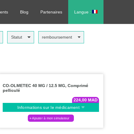
rdonnance, sans vous déplacer !
ents
Blog
Partenaires
Langue :
العربية
Statut
remboursement
CO-OLMETEC 40 MG / 12.5 MG, Comprimé
pelliculé
224,00
MAD
Informations sur le médicament
Ajouter à mon simulateur