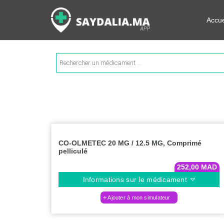
Rechercher les informations su
Accue
Recherche
de
produits
CO-OLMETEC 20 MG / 12.5 MG, Comprimé
pelliculé
252,00
MAD
Informations sur le médicament
Ajouter à mon simulateur