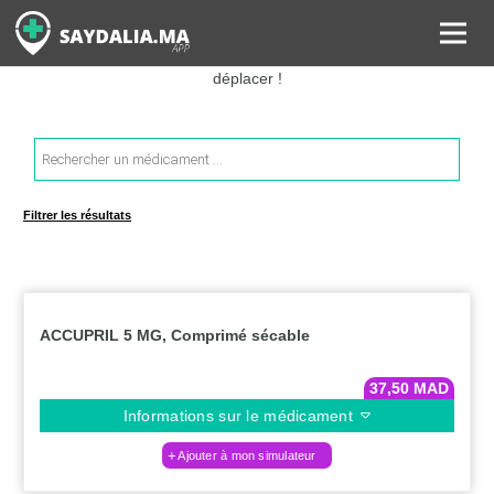
Rechercher les informations sur vos médicaments, leurs prix et
estimer ainsi le coût total de votre ordonnance, sans vous
déplacer !
Recherche
de
produits
Filtrer les résultats
ACCUPRIL 5 MG, Comprimé sécable
37,50
MAD
Informations sur le médicament
Ajouter à mon simulateur