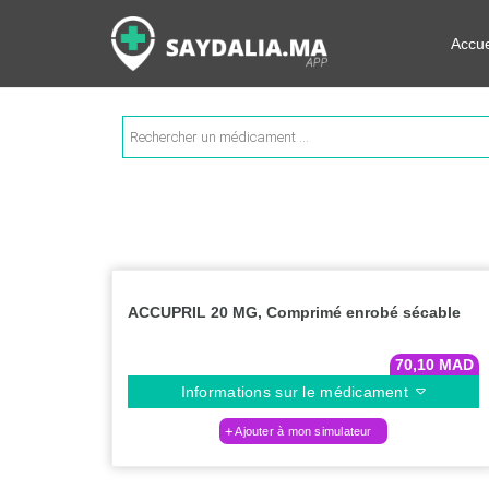
Rechercher les informations su
Accue
Recherche
de
produits
ACCUPRIL 20 MG, Comprimé enrobé sécable
70,10
MAD
Informations sur le médicament
Ajouter à mon simulateur