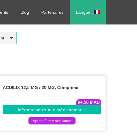
rdonnance, sans vous déplacer !
ents
Blog
Partenaires
Langue :
العربية
nt
ACUILIX 12,5 MG / 20 MG, Comprimé
64,50
MAD
Informations sur le médicament
Ajouter à mon simulateur