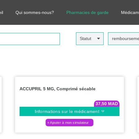
r vos médicaments, leurs prix et estimer ainsi le coût total de votre o
il
Qui sommes-nous?
Pharmacies de garde
Médicam
Statut
rembourseme
ACCUPRIL 5 MG, Comprimé sécable
37,50
MAD
Informations sur le médicament
Ajouter à mon simulateur